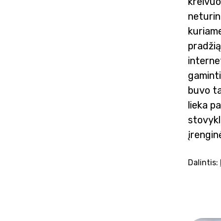
kreivuo
neturin
kuriame
pradžią
interne
gaminti 
buvo ta
lieka p
stovykl
įrengin
Dalintis: