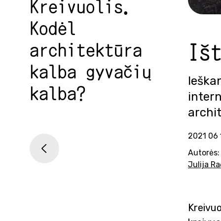
Kreivuolis.
Kodėl
architektūra
Iš
kalba gyvačių
Ieškan
kalba?
intern
archit
2021 06 
<
Autorės
Julija R
Kreivuol