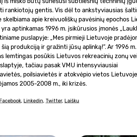
lį iš miško būtų sunešusi subtilesnių techninių įgū
ti rankiotojų gentis. Vis dėl to ankstyviausias šalti
 skelbiama apie kreivuoliškų pavėsinių epochos L
 yra aptinkamas 1996 m. įsikūrusios įmonės „Lauk
tiniame puslapyje: „Mes pirmieji Lietuvoje pradėj
šią produkciją ir gražinti jūsų aplinką!“. Ar 1996 m. 
s lemtingas posūkis Lietuvos rekreacinių zonų ve
aslaptyje, tačiau pasak VMU intensyviausiai
avietės, poilsiavietės ir atokvėpio vietos Lietuvoj
ėjamos 2005-2008 m., iki krizės.
Facebook
,
Linkedin
,
Twitter
,
Laišku