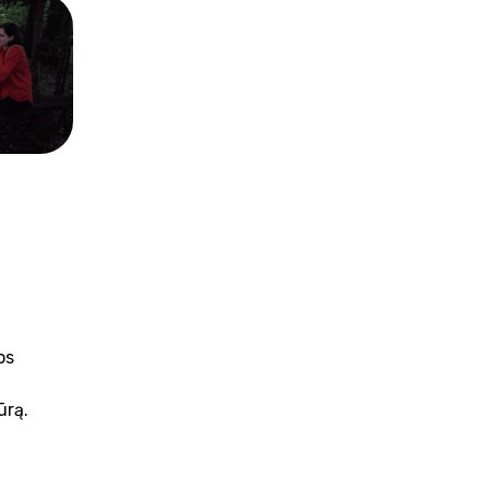
os
ūrą.