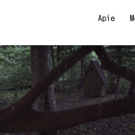
Apie
M