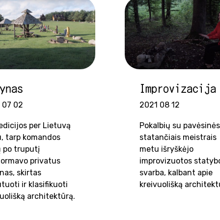
ynas
Improvizacija
 07 02
2021 08 12
edicijos per Lietuvą
Pokalbių su pavėsinės
, tarp komandos
statančiais meistrais
 po truputį
metu išryškėjo
formavo privatus
improvizuotos statyb
nas, skirtas
svarba, kalbant apie
tuoti ir klasifikuoti
kreivuolišką architekt
uolišką architektūrą.