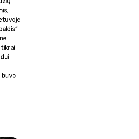
džių
nis,
ietuvoje
baldis“
ome
tikrai
idui
e buvo