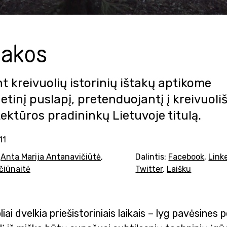
takos
t kreivuolių istorinių ištakų aptikome
etinį puslapį, pretenduojantį į kreivuoli
ektūros pradininkų Lietuvoje titulą.
11
:
Anta Marija Antanavičiūtė
,
Dalintis:
Facebook
,
Link
ačiūnaitė
Twitter
,
Laišku
iai dvelkia priešistoriniais laikais – lyg pavėsines 