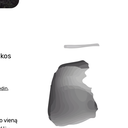
škos
edin
,
po vieną