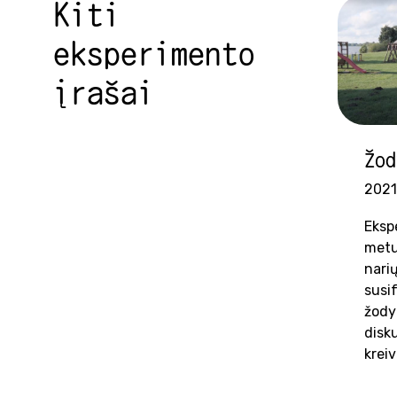
Kiti
eksperimento
įrašai
Žod
2021
Eksp
metu
narių
susi
žody
disku
kreiv