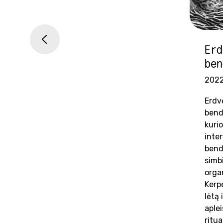
<
Erd
ben
2022
Erdv
bend
kuri
inte
bend
simb
orga
Kerp
lėtą 
aple
ritu