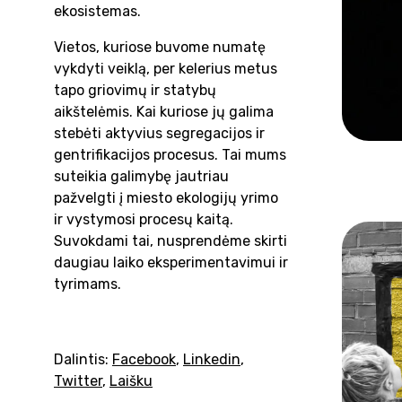
ekosistemas.
Vietos, kuriose buvome numatę
vykdyti veiklą, per kelerius metus
tapo griovimų ir statybų
aikštelėmis. Kai kuriose jų galima
stebėti aktyvius segregacijos ir
gentrifikacijos procesus. Tai mums
suteikia galimybę jautriau
pažvelgti į miesto ekologijų yrimo
ir vystymosi procesų kaitą.
Suvokdami tai, nusprendėme skirti
daugiau laiko eksperimentavimui ir
tyrimams.
Dalintis:
Facebook
,
Linkedin
,
Twitter
,
Laišku