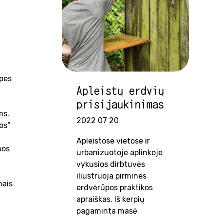
pes
Apleistų erdvių
prisijaukinimas
ms.
2022 07 20
os“
Apleistose vietose ir
mos
urbanizuotoje aplinkoje
vykusios dirbtuvės
iliustruoja pirmines
mais
erdvėrūpos praktikos
apraiškas. Iš kerpių
pagaminta masė