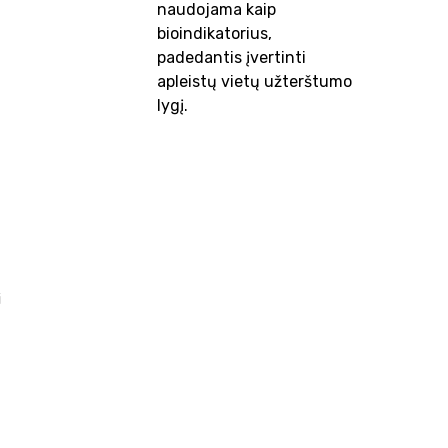
naudojama kaip
bioindikatorius,
padedantis įvertinti
apleistų vietų užterštumo
lygį.
i