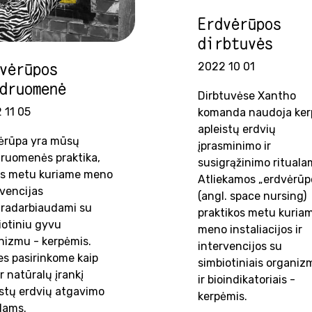
Erdvėrūpos
dirbtuvės
2022 10 01
vėrūpos
druomenė
Dirbtuvėse Xantho
 11 05
komanda naudoja ker
apleistų erdvių
ėrūpa yra mūsų
įprasminimo ir
ruomenės praktika,
susigrąžinimo rituala
os metu kuriame meno
Atliekamos „erdvėrūp
rvencijas
(angl. space nursing)
radarbiaudami su
praktikos metu kuria
iotiniu gyvu
meno instaliacijos ir
nizmu - kerpėmis.
intervencijos su
es pasirinkome kaip
simbiotiniais organiz
ir natūralų įrankį
ir bioindikatoriais -
istų erdvių atgavimo
kerpėmis.
alams.