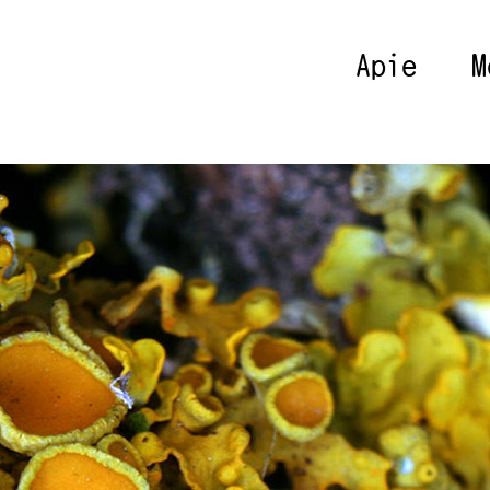
Apie
M