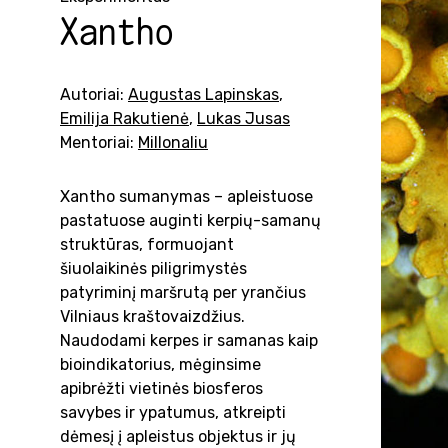
Xantho
Autoriai:
Augustas Lapinskas
,
Emilija Rakutienė
,
Lukas Jusas
Mentoriai:
Millonaliu
Xantho sumanymas – apleistuose
pastatuose auginti kerpių-samanų
struktūras, formuojant
šiuolaikinės piligrimystės
patyriminį maršrutą per yrančius
Vilniaus kraštovaizdžius.
Naudodami kerpes ir samanas kaip
bioindikatorius, mėginsime
apibrėžti vietinės biosferos
savybes ir ypatumus, atkreipti
dėmesį į apleistus objektus ir jų