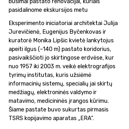
būsimai pastato renovacijai, kuriais
pasidalinome ekskursijos metu
Eksperimento iniciatoriai architektai Julija
Jurevičienė, Eugenijus Byčenkovas ir
kuratorė Monika Lipšic kvietė lankytojus
apeiti ilgus (~140 m) pastato koridorius,
pasivaikščioti jo skirtingose erdvėse, kur
nuo 1957 iki 2003 m. veikė elektrografijos
tyrimų institutas, kuris užsiėmė
informacinių sistemų, specialių jai skirtų
medžiagų, elektroninės valdymo ir
matavimo, medicininės įrangos kūrimu.
Šiame pastate buvo sukurtas pirmasis
TSRS kopijavimo aparatas „ERA“.