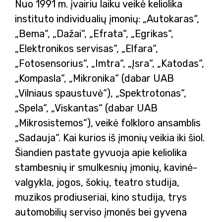
Nuo 1991 m. įvairiu laiku veikė keliolika
instituto individualių įmonių: „Autokaras“,
„Bema“, „Dažai“, „Efrata“, „Egrikas“,
„Elektronikos servisas“, „Elfara“,
„Fotosensorius“, „Imtra“, „Įsra“, „Katodas“,
„Kompasla“, „Mikronika“ (dabar UAB
„Vilniaus spaustuvė“), „Spektrotonas“,
„Spela“, „Viskantas“ (dabar UAB
„Mikrosistemos“), veikė folkloro ansamblis
„Sadauja“. Kai kurios iš įmonių veikia iki šiol.
Šiandien pastate gyvuoja apie keliolika
stambesnių ir smulkesnių įmonių, kavinė-
valgykla, jogos, šokių, teatro studija,
muzikos prodiuseriai, kino studija, trys
automobilių serviso įmonės bei gyvena