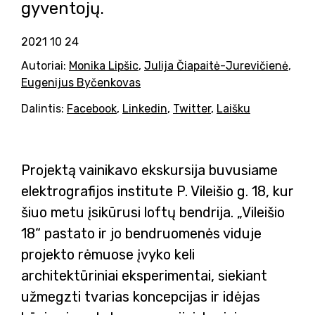
gyventojų.
2021 10 24
Autoriai:
Monika Lipšic
,
Julija Čiapaitė-Jurevičienė
,
Eugenijus Byčenkovas
Dalintis:
Facebook
,
Linkedin
,
Twitter
,
Laišku
Projektą vainikavo ekskursija buvusiame
elektrografijos institute P. Vileišio g. 18, kur
šiuo metu įsikūrusi loftų bendrija. „Vileišio
18“ pastato ir jo bendruomenės viduje
projekto rėmuose įvyko keli
architektūriniai eksperimentai, siekiant
užmegzti tvarias koncepcijas ir idėjas