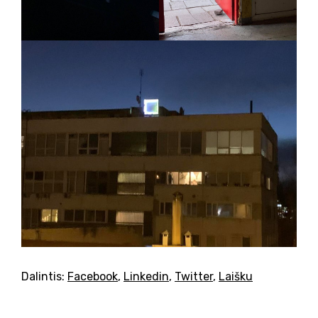
Dalintis:
Facebook
,
Linkedin
,
Twitter
,
Laišku