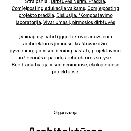
Straipsniai:
Dirbtuvės Nerim. Pradžia
,
Com(e)posting edukacija vaikams
,
Com(e)posting
projekto pradžia
,
Diskusija: *Kompostavimo
laboratorija
,
Vivariumas I, pirmosios dirbtuvės
Įvairiapusę patirtį įgijo Lietuvos ir užsienio
architektūros įmonėse: kraštovaizdžio,
gyvenamųjų ir visuomeninių pastatų projektavimo,
inžinerinės ir parodų architektūros srityse.
Bendradarbiauja visuomeniniuose, ekologiniuose
projektuose.
Organizuoja